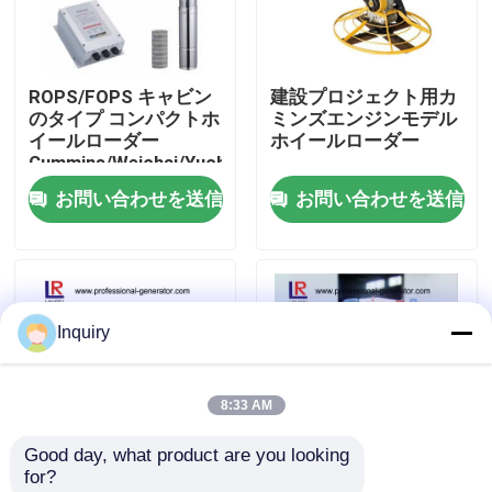
工場旅行
ROPS/FOPS キャビン
建設プロジェクト用カ
のタイプ コンパクトホ
ミンズエンジンモデル
品質管理
イールローダー
ホイールローダー
Cummins/Weichai/Yuchai
エンジンモデル マック
お問い合わせを送信
お問い合わせを送信
私達に連絡しなさい
ス 突破力 90-180 KN
ニュース
Inquiry
引用を要求しなさい
8:33 AM
車輪の積込み機機械
Good day, what product are you looking 
for?
密集した車輪の積込み機
ROPS/FOPSキャブタ
最大30km/hの移動速