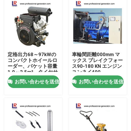
定格出力68～97kWの
車輪間距離000mm マ
コンパクトホイールロ
ックス ブレイクフォー
ーダー、バケット容量
ス90-180 KN エンジン
1.0～2.5m³、タイヤサ
ユンネイ490
イズ17.5-20.5R25
お問い合わせを送信
お問い合わせを送信
家
プロダクト
私達について