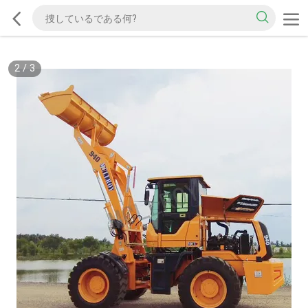
2
/
3