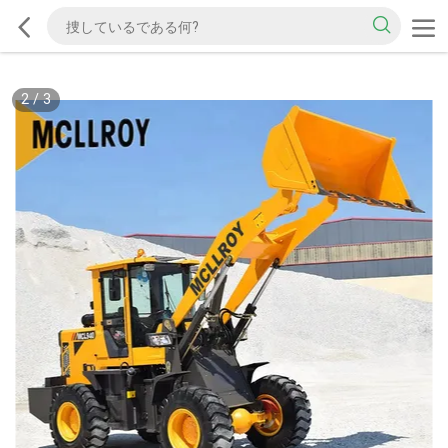
2
/
3