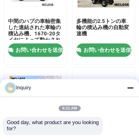
工場旅行
中間のハブの車軸密集
多機能の2.5トンの車
した連結された車輪の
輪の積込み機の自動変
積込み機、1670-20タ
速機
品質管理
イヤによって動かされ
る前部分の車輪の積込
お問い合わせを送信
お問い合わせを送信
み機
私達に連絡しなさい
ニュース
Inquiry
引用を要求しなさい
6:31 AM
車輪の積込み機機械
Good day, what product are you looking 
for?
建設工学2.5トンの車
小型前部分2.5トンの
密集した車輪の積込み機
輪の積込み機の油圧試
車輪の積込み機