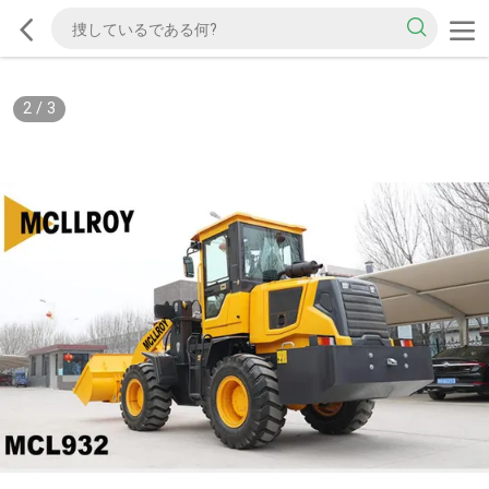
2
/
3