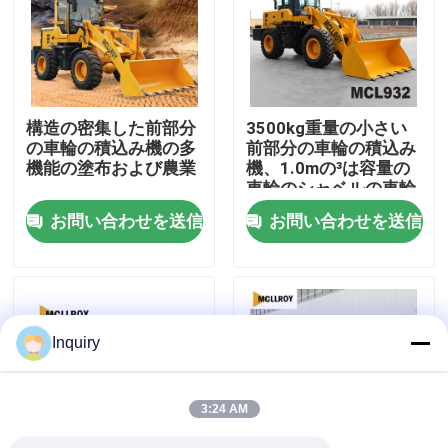
工場旅行
品質管理
構造の密集した前部分
3500kg重量の小さい
の車輪の積込み機の多
前部分の車輪の積込み
機能の塗布および農業
機、1.0mの³は容量の
私達に連絡しなさい
車輪のシャベルの車輪
の積込み機をバケツで
お問い合わせを送信
お問い合わせを送信
くむ
ニュース
引用を要求しなさい
Inquiry
車輪の積込み機機械
3:24 AM
密集した車輪の積込み機