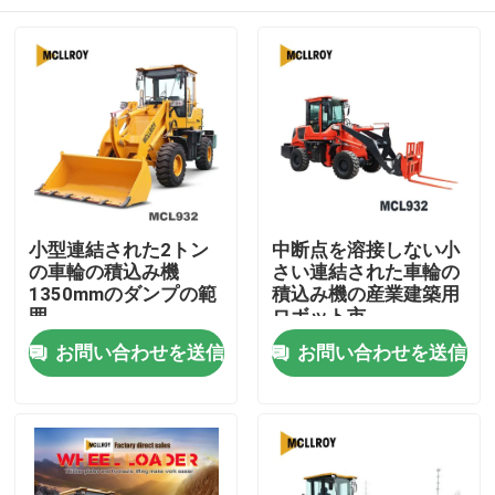
小型連結された2トン
中断点を溶接しない小
の車輪の積込み機
さい連結された車輪の
1350mmのダンプの範
積込み機の産業建築用
囲
ロボット市
家
お問い合わせを送信
お問い合わせを送信
プロダクト
私達について